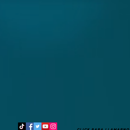
Good Afternoon! It's after 1 pm
CLICK PARA LLAMARNO