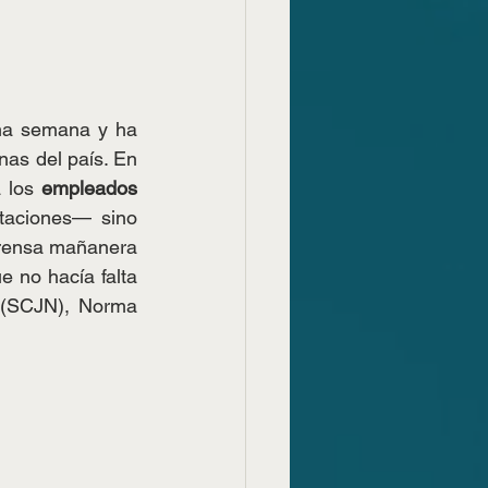
ima semana y ha 
nas del país. En 
 los 
empleados 
aciones— sino 
prensa mañanera 
 no hacía falta 
 (SCJN), Norma 