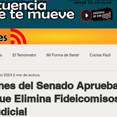
DESDE TU CELULAR
as
El Temómetro
Mi Forma de Sentir
Cocina Fácil
ct 2023
2 min de lectura
Horóscopos
nes del Senado Aprueb
ue Elimina Fideicomisos
dicial