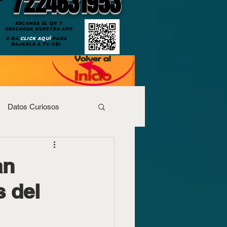
7224631953
ESCANEA EL QR Y
DESCARGA NUESTRA APP
O DA
CLICK AQUÍ
PARA
BAJARLA A TU CEL
Datos Curiosos
an
 del