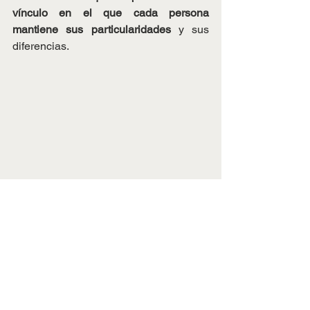
vínculo en el que cada persona 
mantiene sus particularidades
 y sus 
diferencias.
Busca la reciprocidad en tus relaciones
Para que un amor de pareja o una 
relación con un 
amigo
 funcione debe 
existir un intercambio básico.
 Walter 
Riso, en su “Guía práctica para no morir 
de amor”, hace una analogía con el 
pensamiento de Aristóteles y Santo 
Tomás y dice que un amor justo es el 