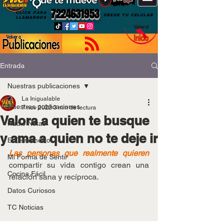
7224631953
CLICK PARA
DESDE TU CELULAR
LLAMARNOS
Entrada
Nuestras publicaciones
La Inigualable
Nuestras publicaciones
7 nov 2022
3 min de lectura
Valora a quien te busque
Radio Notas
y ama a quien no te deje ir
El Temómetro
Las personas que realmente quieren
Mi Forma de Sentir
compartir su vida contigo crean una 
Cocina Fácil
relación sana y recíproca.
Datos Curiosos
TC Noticias