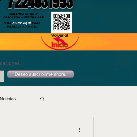
7224631953
ESCANEA EL QR Y
DESCARGA NUESTRA APP
O DA
CLICK AQUÍ
PARA
BAJARLA A TU CEL
icaciones.
Deseo suscribirme ahora.
Noticias