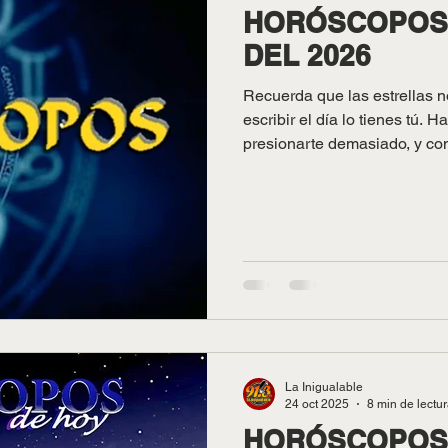
HORÓSCOPOS 
DEL 2026
Recuerda que las estrellas n
escribir el día lo tienes tú. 
presionarte demasiado, y con
acomodando a su ritmo. ¡Bue
La Inigualable
24 oct 2025
8 min de lectu
HORÓSCOPOS 