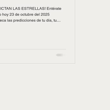
ICTAN LAS ESTRELLAS! Entérate
no hoy 23 de octubre del 2025
ca las predicciones de tu día, tu
za el día con el pie derecho. ¡La
rtuna! Aries ♈️ del 21 Marzo al 19
 ciclo solar, y el Sol comenzará a
e Aries, y lo hará durante todo un
rable, que va a acentuar