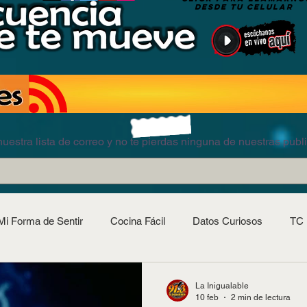
DESDE TU CELULAR
uestra lista de correo y no te pierdas ninguna de nuestras publ
Mi Forma de Sentir
Cocina Fácil
Datos Curiosos
TC 
La Inigualable
10 feb
2 min de lectura