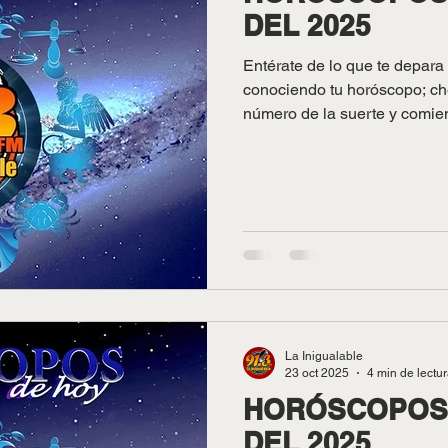
DEL 2025
Entérate de lo que te depara
conociendo tu horóscopo; che
número de la suerte y comien
Inigualable te desea buena f
La Inigualable
23 oct 2025
4 min de lectu
HORÓSCOPOS 
DEL 2025