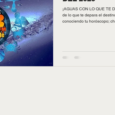
¡AGUAS CON LO QUE TE D
de lo que te depara el desti
conociendo tu horóscopo; che
número de la suerte y comien
Inigualable te desea buena fo
Abril. Hoy se inicia un nuevo
transitar por la octava casa d
mes. Es un tránsito muy favo