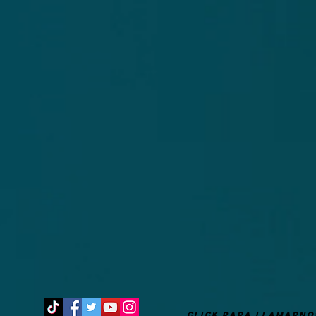
It's after 3 am. Are you still up?
CLICK PARA LLAMARNO