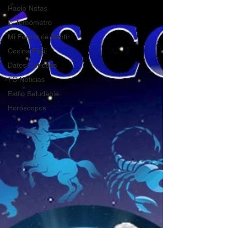
Radio Notas
El Temómetro
Mi Forma de Sentir
Cocina Fácil
Datos Curiosos
TC Noticias
Estilo Saludable
Horóscopos