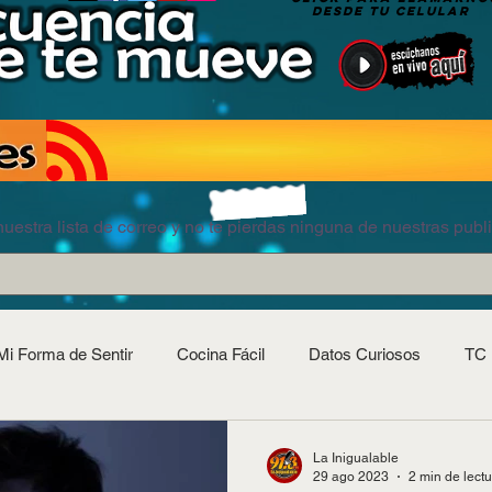
DESDE TU CELULAR
uestra lista de correo y no te pierdas ninguna de nuestras publ
Mi Forma de Sentir
Cocina Fácil
Datos Curiosos
TC 
La Inigualable
29 ago 2023
2 min de lect