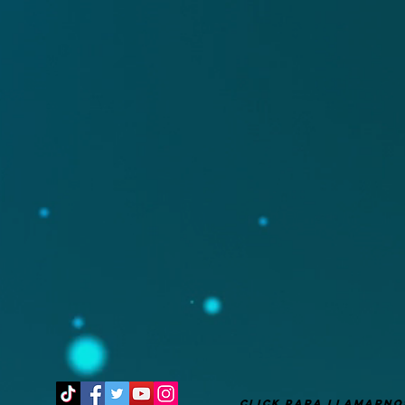
It's after 2 am. Are you still up?
CLICK PARA LLAMARNO