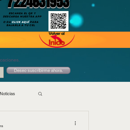
7224631953
ESCANEA EL QR Y
DESCARGA NUESTRA APP
O DA
CLICK AQUÍ
PARA
BAJARLA A TU CEL
icaciones.
Deseo suscribirme ahora.
Noticias
ura