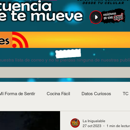
DESDE TU CELULAR
uestra lista de correo y no te pierdas ninguna de nuestras publ
Mi Forma de Sentir
Cocina Fácil
Datos Curiosos
TC 
La Inigualable
27 oct 2023
1 min de lectu