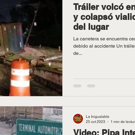
Tráiler volcó e
y colapsó viali
del lugar
La carretera se encuentra cer
debido al accidente Un tráil
de...
La Inigualable
25 oct 2023
1 min de lectu
Video: Pipa Int