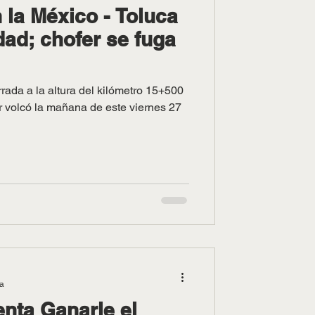
n la México - Toluca
dad; chofer se fuga
rada a la altura del kilómetro 15+500
er volcó la mañana de este viernes 27
ra
enta Ganarle el