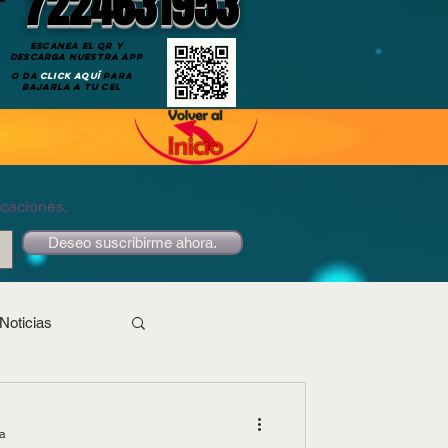
7224631953
ESCANEA EL QR Y
DESCARGA NUESTRA APP
O DA
CLICK AQUÍ
PARA
BAJARLA A TU CEL
icaciones.
Deseo suscribirme ahora.
Noticias
ra