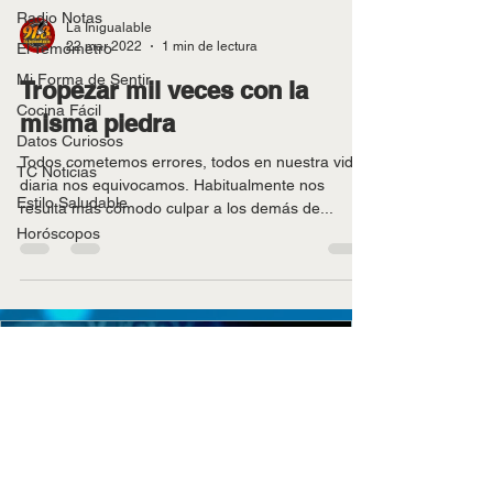
Radio Notas
La Inigualable
22 mar 2022
1 min de lectura
El Temómetro
Mi Forma de Sentir
Tropezar mil veces con la
Cocina Fácil
misma piedra
Datos Curiosos
Todos cometemos errores, todos en nuestra vida
TC Noticias
diaria nos equivocamos. Habitualmente nos
Estilo Saludable
resulta más cómodo culpar a los demás de...
Horóscopos