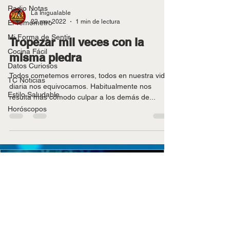
Radio Notas
La Inigualable
22 mar 2022
1 min de lectura
El Temómetro
Mi Forma de Sentir
Tropezar mil veces con la
Cocina Fácil
misma piedra
Datos Curiosos
Todos cometemos errores, todos en nuestra vida
TC Noticias
diaria nos equivocamos. Habitualmente nos
Estilo Saludable
resulta más cómodo culpar a los demás de...
Horóscopos