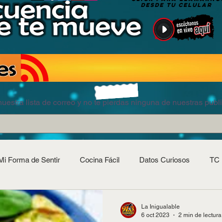
DESDE TU CELULAR
uestra lista de correo y no te pierdas ninguna de nuestras publ
Mi Forma de Sentir
Cocina Fácil
Datos Curiosos
TC 
La Inigualable
6 oct 2023
2 min de lectura