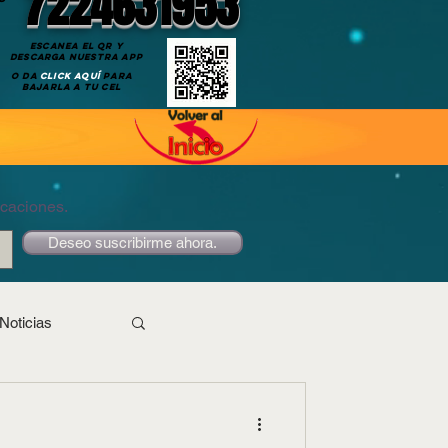
7224631953
ESCANEA EL QR Y
DESCARGA NUESTRA APP
O DA
CLICK AQUÍ
PARA
BAJARLA A TU CEL
icaciones.
Deseo suscribirme ahora.
Noticias