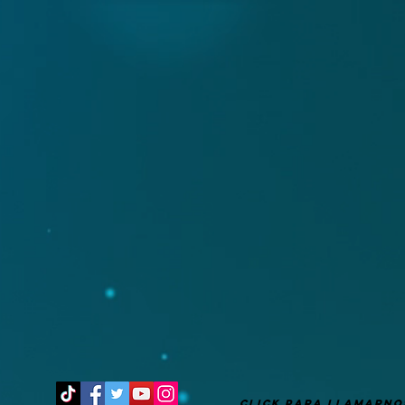
It's after 4 pm
CLICK PARA LLAMARNO