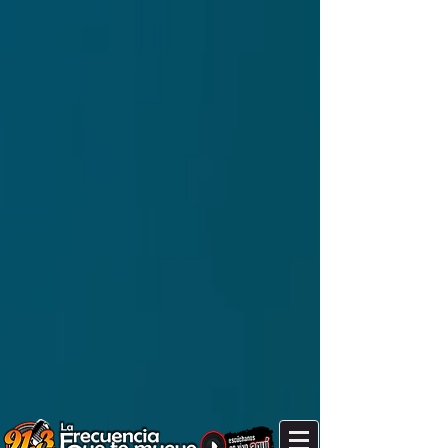
It's after 6 am, yawn!