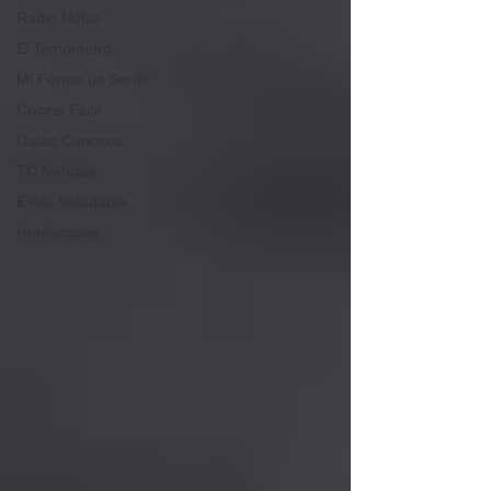
Radio Notas
El Temómetro
Mi Forma de Sentir
Cocina Fácil
Datos Curiosos
TC Noticias
Estilo Saludable
Horóscopos