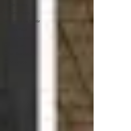
Radio Notas
El Temómetro
Mi Forma de Sentir
Cocina Fácil
Datos Curiosos
TC Noticias
Estilo Saludable
Horóscopos