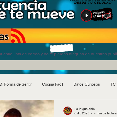
DESDE TU CELULAR
uestra lista de correo y no te pierdas ninguna de nuestras publ
Mi Forma de Sentir
Cocina Fácil
Datos Curiosos
TC 
La Inigualable
6 dic 2023
4 min de lectura