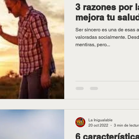
3 razones por l
mejora tu salu
Ser sincero es una de esas a
valoradas socialmente. Desde niños nos enseñan a evitar
mentiras, pero...
La Inigualable
20 oct 2022
3 min de lectu
6 característic