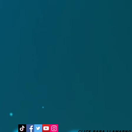
It's after 9 pm
CLICK PARA LLAMARNO