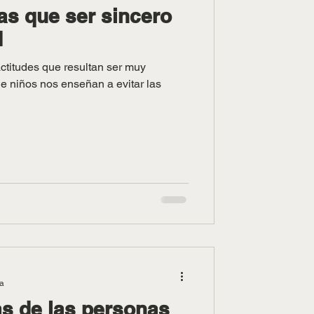
as que ser sincero
d
ctitudes que resultan ser muy
 las
ra
as de las personas