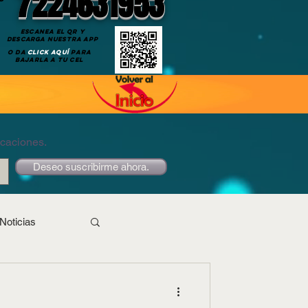
7224631953
ESCANEA EL QR Y
DESCARGA NUESTRA APP
O DA
CLICK AQUÍ
PARA
BAJARLA A TU CEL
icaciones.
Deseo suscribirme ahora.
Noticias