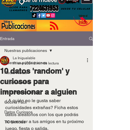
7224631953
CLICK PARA
DESDE TU CELULAR
LLAMARNOS
Entrada
Nuestras publicaciones
La Inigualable
Nuestras publicaciones
11 ene 2024
2 min de lectura
10 datos 'random' y
Radio Notas
curiosos para
El Temómetro
impresionar a alguien
Mi Forma de Sentir
¿A quién no le gusta saber 
Cocina Fácil
curiosidades extrañas? Ficha estos 
Datos Curiosos
datos aleatorios con los que podrás 
sorprender a tus amigos en tu próximo 
TC Noticias
juego, fiesta o salida.