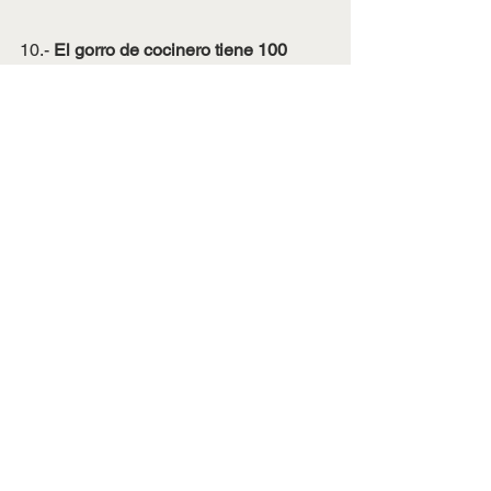
10.- 
El gorro de cocinero tiene 100 
pliegues
. Al parecer, pretende 
representar las 100 formas en que se 
puede cocinar un huevo.
Fuente: Cosmopolitan Fotos: Internet