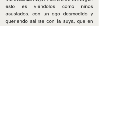
esto es viéndolos como niños 
asustados, con un ego desmedido y 
queriendo salirse con la suya, que en 
realidad es lo que son. Para finalizar, 
recordar que sobre el trastorno de 
personalidad pasivo-agresivo existe 
cierta controversia en cuanto a su 
inclusión o no en los diferentes 
manuales diagnósticos
. En este sentido 
podemos consultar el estudio realizado 
por los profesores Scoltt Wetzler y 
Leslie C. Morey en la revista de 
toxicomanías.