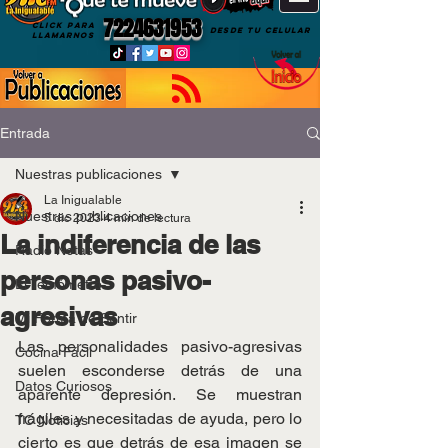
7224631953
CLICK PARA
DESDE TU CELULAR
LLAMARNOS
Entrada
Nuestras publicaciones
La Inigualable
Nuestras publicaciones
5 dic 2023
4 min de lectura
La indiferencia de las
Radio Notas
personas pasivo-
El Temómetro
agresivas
Mi Forma de Sentir
Las personalidades pasivo-agresivas 
Cocina Fácil
suelen esconderse detrás de una 
Datos Curiosos
aparente depresión. Se muestran 
frágiles y necesitadas de ayuda, pero lo 
TC Noticias
cierto es que detrás de esa imagen se 