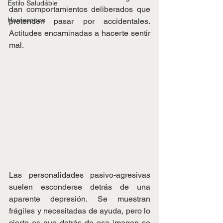
Estilo Saludable
dan comportamientos deliberados que 
Horóscopos
pretenden pasar por accidentales. 
Actitudes encaminadas a hacerte sentir 
mal.
Las personalidades pasivo-agresivas 
suelen esconderse detrás de una 
aparente depresión. Se muestran 
frágiles y necesitadas de ayuda, pero lo 
cierto es que detrás de esa imagen se 