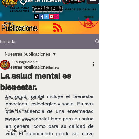
7224631953
CLICK PARA
DESDE TU CELULAR
LLAMARNOS
Entrada
Nuestras publicaciones
La Inigualable
Nuestras publicaciones
9 oct 2024
2 min de lectura
La salud mental es
Radio Notas
bienestar.
El Temómetro
La salud mental incluye el bienestar 
Mi Forma de Sentir
emocional, psicológico y social. Es más 
Cocina Fácil
que la ausencia de una enfermedad 
mental, es esencial tanto para su salud 
Datos Curiosos
en general como para su calidad de 
TC Noticias
vida. El autocuidado puede ser clave 