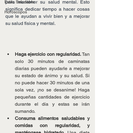
para mantener su salud mental. Esto 
Estilo Saludable
significa dedicar tiempo a hacer cosas 
Horóscopos
que le ayudan a vivir bien y a mejorar 
su salud física y mental.
Haga ejercicio con regularidad.
 Tan 
solo 30 minutos de caminatas 
diarias pueden ayudarle a mejorar 
su estado de ánimo y su salud. Si 
no puede hacer 30 minutos de una 
sola vez, ¡no se desanime! Haga 
pequeñas cantidades de ejercicio 
durante el día y estas se irán 
sumando.
Consuma alimentos saludables y 
comidas con regularidad, y 
manténgase hidratado.
 Una dieta 