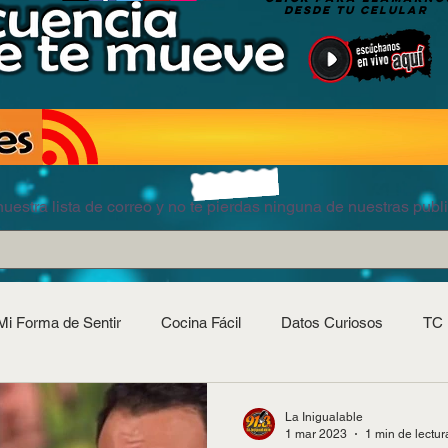
DESDE TU CELULAR
uestra lista de correo y no te pierdas ninguna de nuestras publ
Mi Forma de Sentir
Cocina Fácil
Datos Curiosos
TC 
La Inigualable
1 mar 2023
1 min de lectur