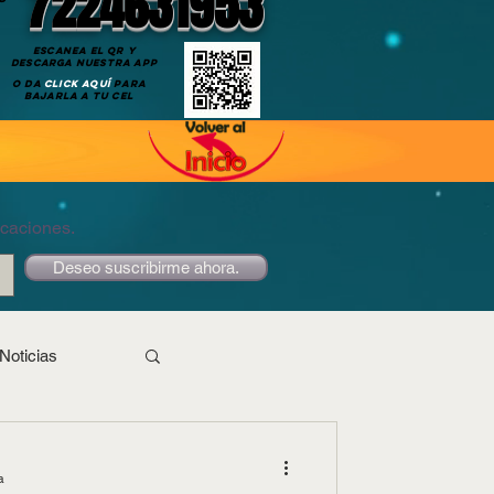
7224631953
ESCANEA EL QR Y
DESCARGA NUESTRA APP
O DA
CLICK AQUÍ
PARA
BAJARLA A TU CEL
icaciones.
Deseo suscribirme ahora.
Noticias
a