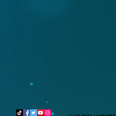
It's after 10 pm
CLICK PARA LLAMARNO