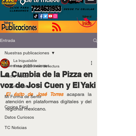
7224631953
CLICK PARA
DESDE TU CELULAR
LLAMARNOS
Entrada
Nuestras publicaciones
La Inigualable
Nuestras publicaciones
1 mar 2023
1 min de lectura
La Cumbia de la Pizza en
Radio Notas
voz de Josi Cuen y El Yaki
El Temómetro
El éxito de José Torres
 acapara la 
Mi Forma de Sentir
atención en plataformas digitales y del 
Cocina Fácil
regional mexicano.
Datos Curiosos
TC Noticias