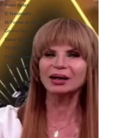
Radio Notas
El Temómetro
Mi Forma de Sentir
Cocina Fácil
Datos Curiosos
TC Noticias
Estilo Saludable
Horóscopos