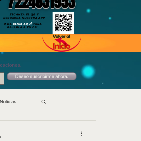
7224631953
ESCANEA EL QR Y
DESCARGA NUESTRA APP
O DA
CLICK AQUÍ
PARA
BAJARLA A TU CEL
icaciones.
Deseo suscribirme ahora.
Noticias
a