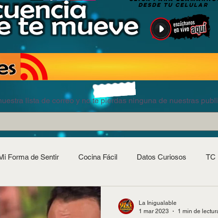
DESDE TU CELULAR
uestra lista de correo y no te pierdas ninguna de nuestras publ
Mi Forma de Sentir
Cocina Fácil
Datos Curiosos
TC 
La Inigualable
1 mar 2023
1 min de lectur