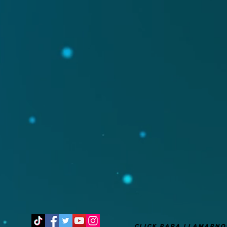
It's after 11 pm, go to bed!
CLICK PARA LLAMARNO