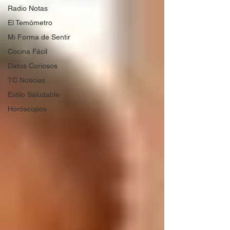
Radio Notas
El Temómetro
Mi Forma de Sentir
Cocina Fácil
Datos Curiosos
TC Noticias
Estilo Saludable
Horóscopos