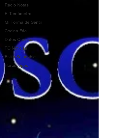
Radio Notas
El Temómetro
Mi Forma de Sentir
Cocina Fácil
Datos Curiosos
TC Noticias
Estilo Saludable
Horóscopos