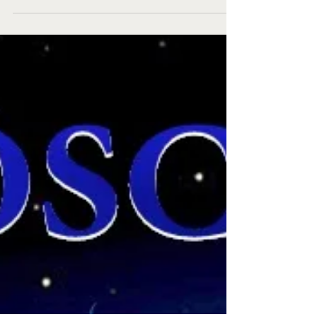
¡AGUAS CON LO QUE TE DICTAN LAS
ESTRELLAS! Entérate de lo que te depara el
destino este miércoles 12 de octubre del 2022
conociendo tu...