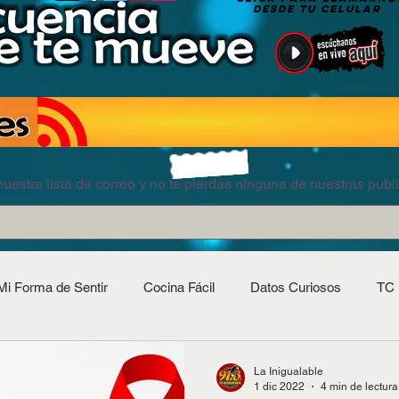
DESDE TU CELULAR
uestra lista de correo y no te pierdas ninguna de nuestras publ
Mi Forma de Sentir
Cocina Fácil
Datos Curiosos
TC 
La Inigualable
1 dic 2022
4 min de lectura