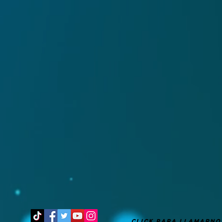
It's after 11 pm, go to bed!
CLICK PARA LLAMARNO