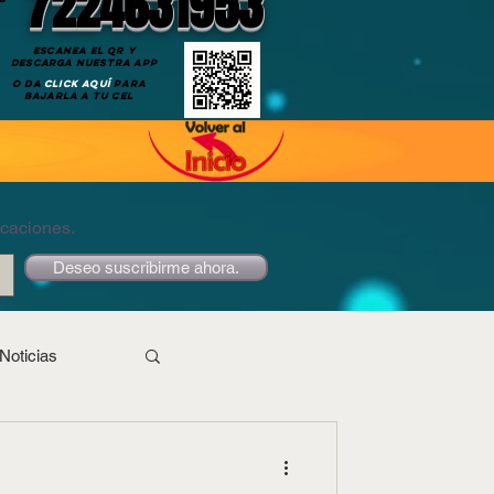
7224631953
ESCANEA EL QR Y
DESCARGA NUESTRA APP
O DA
CLICK AQUÍ
PARA
BAJARLA A TU CEL
icaciones.
Deseo suscribirme ahora.
Noticias