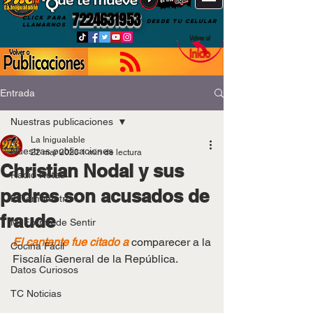
7224631953
CLICK PARA
DESDE TU CELULAR
LLAMARNOS
Entrada
Nuestras publicaciones
La Inigualable
Nuestras publicaciones
22 mar 2023
1 min de lectura
Christian Nodal y sus
Radio Notas
padres son acusados de
El Temómetro
fraude
Mi Forma de Sentir
El cantante fue citado a
 comparecer a la 
Cocina Fácil
Fiscalía General de la República.
Datos Curiosos
TC Noticias