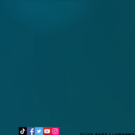
It's after 10 am, coffee time!
CLICK PARA LLAMARNO