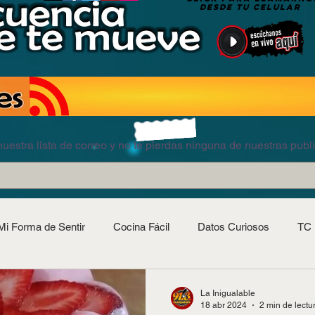
DESDE TU CELULAR
uestra lista de correo y no te pierdas ninguna de nuestras publ
Mi Forma de Sentir
Cocina Fácil
Datos Curiosos
TC 
La Inigualable
18 abr 2024
2 min de lectu