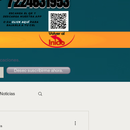
7224631953
ESCANEA EL QR Y
DESCARGA NUESTRA APP
O DA
CLICK AQUÍ
PARA
BAJARLA A TU CEL
icaciones.
Deseo suscribirme ahora.
Noticias
ra