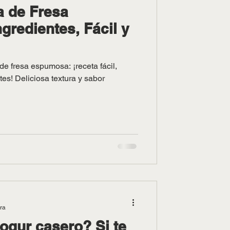
a de Fresa
gredientes, Fácil y
de fresa espumosa: ¡receta fácil,
tes! Deliciosa textura y sabor
ura
gur casero? Si te