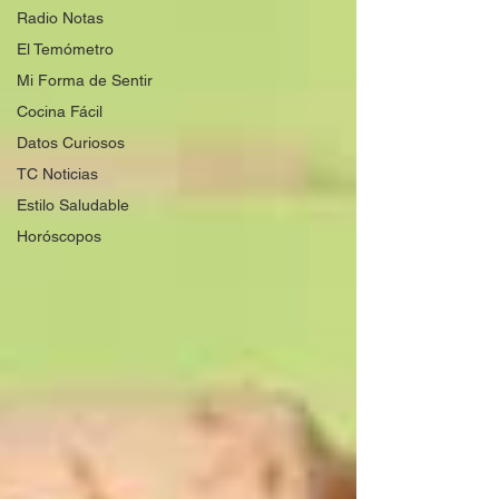
Radio Notas
El Temómetro
Mi Forma de Sentir
Cocina Fácil
Datos Curiosos
TC Noticias
Estilo Saludable
Horóscopos