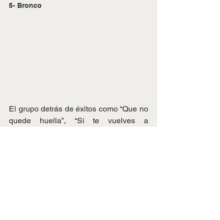
5- Bronco
El grupo detrás de éxitos como “Que no 
quede huella”, “Si te vuelves a 
enamorar”, “Quiéreme como te quiero”, 
entre otros, fue reconocida a nivel 
mundial por su trabajo en el regional 
mexicano. Si bien sus integrantes han 
cambiado con el paso de los tiempos, 
parece que Bronco cobra 400 mil pesos 
por presentación.