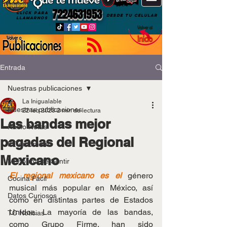
7224631953
CLICK PARA
DESDE TU CELULAR
LLAMARNOS
Entrada
Nuestras publicaciones
La Inigualable
Nuestras publicaciones
22 feb 2023
2 min de lectura
Las bandas mejor
Radio Notas
pagadas del Regional
El Temómetro
Mexicano
Mi Forma de Sentir
El regional mexicano es el 
género 
Cocina Fácil
musical más popular en México, así 
Datos Curiosos
como en distintas partes de Estados 
Unidos. La mayoría de las bandas, 
TC Noticias
como Grupo Firme, han sido 