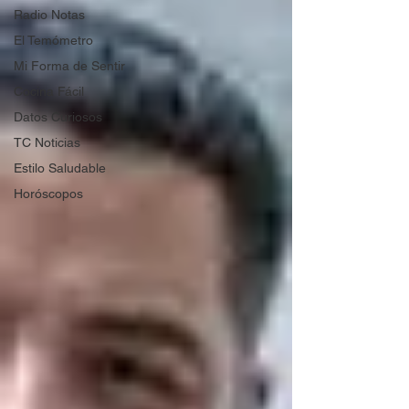
Radio Notas
El Temómetro
Mi Forma de Sentir
Cocina Fácil
Datos Curiosos
TC Noticias
Estilo Saludable
Horóscopos