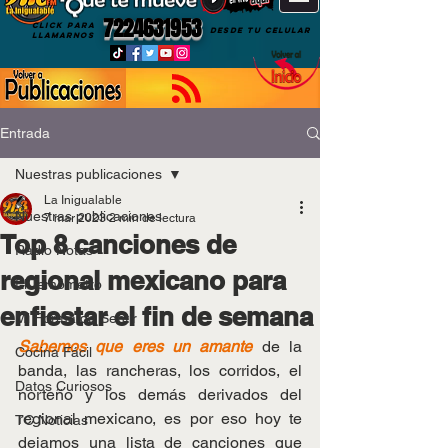
7224631953
CLICK PARA
DESDE TU CELULAR
LLAMARNOS
Entrada
Nuestras publicaciones
La Inigualable
Nuestras publicaciones
7 mar 2023
2 min de lectura
Top 8 canciones de
Radio Notas
regional mexicano para
El Temómetro
enfiestar el fin de semana
Mi Forma de Sentir
Sabemos que eres un amante
 de la 
Cocina Fácil
banda, las rancheras, los corridos, el 
Datos Curiosos
norteño y los demás derivados del 
regional mexicano, es por eso hoy te 
TC Noticias
dejamos una lista de canciones que 