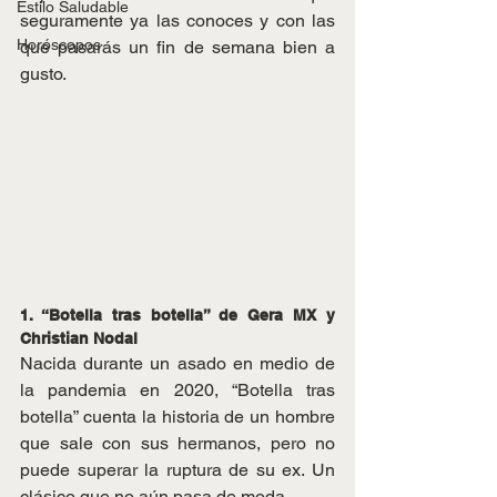
Estilo Saludable
seguramente ya las conoces y con las 
Horóscopos
que pasarás un fin de semana bien a 
gusto.
1. “Botella tras botella” de Gera MX y 
Christian Nodal 
Nacida durante un asado en medio de 
la pandemia en 2020, “Botella tras 
botella” cuenta la historia de un hombre 
que sale con sus hermanos, pero no 
puede superar la ruptura de su ex. Un 
clásico que no aún pasa de moda. 